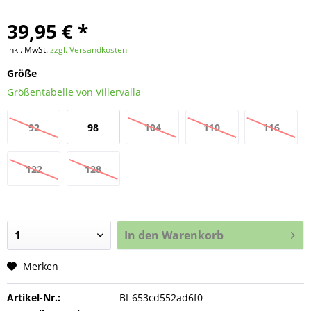
39,95 € *
inkl. MwSt.
zzgl. Versandkosten
Größe
Größentabelle von Villervalla
92
98
104
110
116
122
128
In den
Warenkorb
Merken
Artikel-Nr.:
BI-653cd552ad6f0