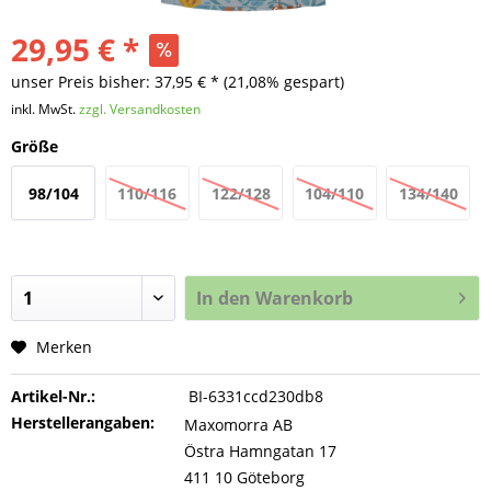
29,95 € *
unser Preis bisher: 37,95 € *
(21,08% gespart)
inkl. MwSt.
zzgl. Versandkosten
Größe
98/104
110/116
122/128
104/110
134/140
In den
Warenkorb
Merken
Artikel-Nr.:
BI-6331ccd230db8
Herstellerangaben:
Maxomorra AB
Östra Hamngatan 17
411 10 Göteborg