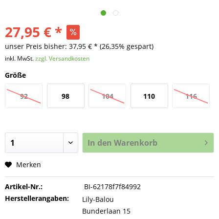
27,95 € *
unser Preis bisher: 37,95 € *
(26,35% gespart)
inkl. MwSt.
zzgl. Versandkosten
Größe
92
98
104
110
116
In den
Warenkorb
Merken
Artikel-Nr.:
BI-62178f7f84992
Herstellerangaben:
Lily-Balou
Bunderlaan 15