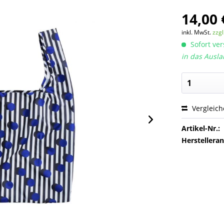
14,00 
inkl. MwSt.
zzg
Sofort ver
in das Ausla
Vergleic
Artikel-Nr.:
Herstellera