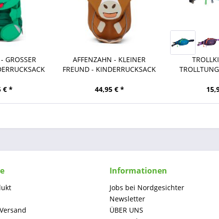
 - GROSSER
AFFENZAHN - KLEINER
TROLLKI
NDERRUCKSACK
FREUND - KINDERRUCKSACK
TROLLTUNGA 
..
-...
 € *
44,95 € *
15,
ce
Informationen
dukt
Jobs bei Nordgesichter
Newsletter
 Versand
ÜBER UNS