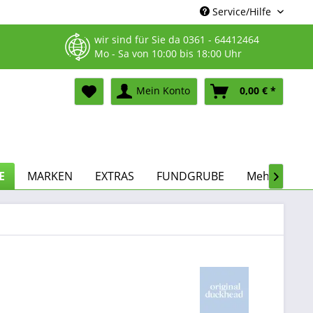
Service/Hilfe
wir sind für Sie da
0361 - 64412464
Mo - Sa von 10:00 bis 18:00 Uhr
Mein Konto
0,00 € *
E
MARKEN
EXTRAS
FUNDGRUBE
Mehr...
