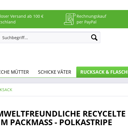
loser Versand ab 100 €
Rechnungskauf
tschland
per PayPal
ECHE MÜTTER
SCHICKE VÄTER
RUCKSACK & FLASCH
KSACK
MWELTFREUNDLICHE RECYCELTE
EM PACKMASS - POLKASTRIPE