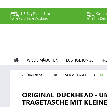
1-3 Tag Deutschland
Kosten
5-7 Tage Ausland
in Deu
WILDE MÄDCHEN
LUSTIGE JUNGS
FR
Übersicht
RUCKSACK & FLASCHE
RUC
ORIGINAL DUCKHEAD - U
TRAGETASCHE MIT KLEIN