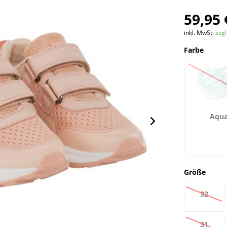
59,95 
inkl. MwSt.
zzg
Farbe
Aqu
Größe
32
31