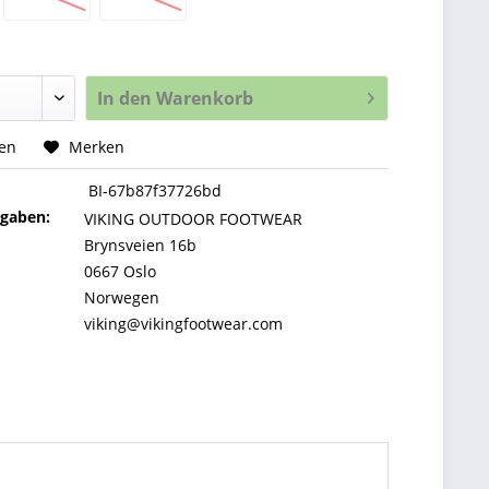
In den
Warenkorb
hen
Merken
BI-67b87f37726bd
ngaben:
VIKING OUTDOOR FOOTWEAR
Brynsveien 16b
0667 Oslo
Norwegen
viking@vikingfootwear.com