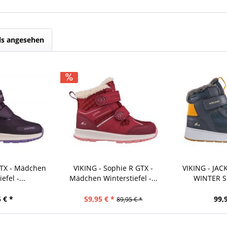
ls angesehen
GTX - Mädchen
VIKING - Sophie R GTX -
VIKING - JAC
efel -...
Mädchen Winterstiefel -...
WINTER SN
 € *
59,95 € *
99,
89,95 € *