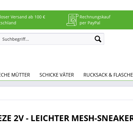
loser Versand ab 100 €
Rechnungskauf
tschland
per PayPal
ECHE MÜTTER
SCHICKE VÄTER
RUCKSACK & FLASCHE
EZE 2V - LEICHTER MESH-SNEAKE