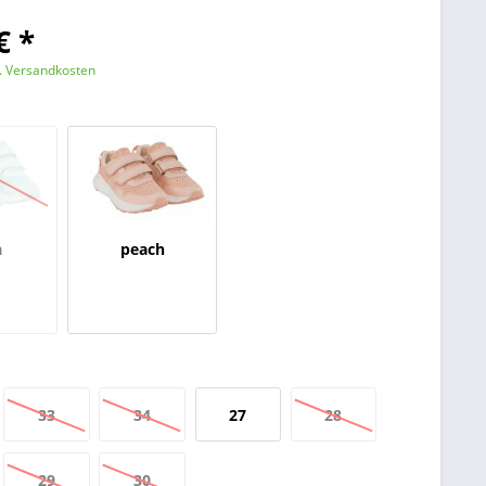
€ *
l. Versandkosten
a
peach
33
34
27
28
29
30