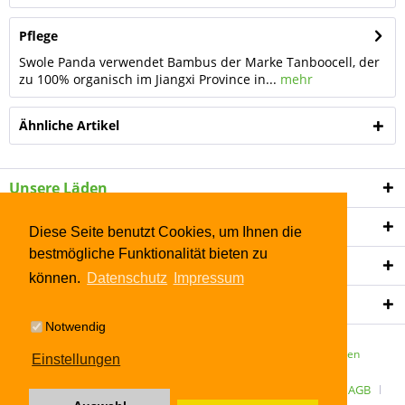
Pflege
Swole Panda verwendet Bambus der Marke Tanboocell, der
zu 100% organisch im Jiangxi Province in...
mehr
Ähnliche Artikel
Unsere Läden
Shop Service
Diese Seite benutzt Cookies, um Ihnen die
bestmögliche Funktionalität bieten zu
Informationen
können.
Datenschutz
Impressum
Newsletter
Notwendig
* Alle Preise inkl. gesetzl. Mehrwertsteuer zzgl.
Versandkosten
Einstellungen
ÜBER UNS
Kontakt
Datenschutz
Widerrufsrecht
AGB