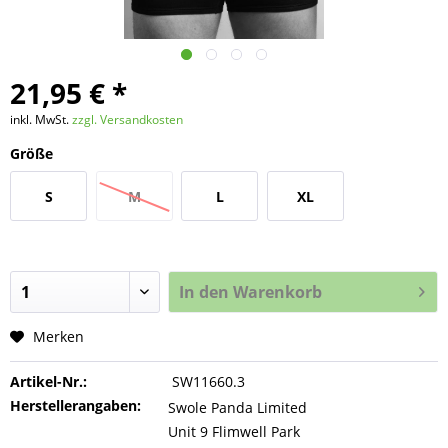
21,95 € *
inkl. MwSt.
zzgl. Versandkosten
Größe
S
M
L
XL
In den
Warenkorb
Merken
Artikel-Nr.:
SW11660.3
Herstellerangaben:
Swole Panda Limited
Unit 9 Flimwell Park