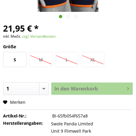
21,95 € *
inkl. MwSt.
zzgl. Versandkosten
Größe
S
M
L
XL
In den
Warenkorb
Merken
Artikel-Nr.:
BI-65fb054f657a8
Herstellerangaben:
Swole Panda Limited
Unit 9 Flimwell Park