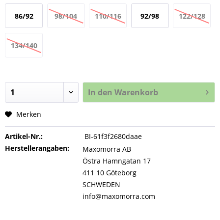
86/92
98/104
110/116
92/98
122/128
134/140
In den
Warenkorb
Merken
Artikel-Nr.:
BI-61f3f2680daae
Herstellerangaben:
Maxomorra AB
Östra Hamngatan 17
411 10 Göteborg
SCHWEDEN
info@maxomorra.com