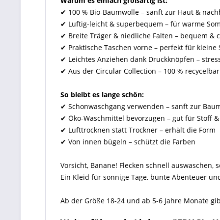
Warum es einfach großartig ist:
✔ 100 % Bio-Baumwolle – sanft zur Haut & nachh
✔ Luftig-leicht & superbequem – für warme So
✔ Breite Träger & niedliche Falten – bequem & 
✔ Praktische Taschen vorne – perfekt für kleine
✔ Leichtes Anziehen dank Druckknöpfen – stress
✔ Aus der Circular Collection – 100 % recycelbar
So bleibt es lange schön:
✔ Schonwaschgang verwenden – sanft zur Bau
✔ Öko-Waschmittel bevorzugen – gut für Stoff 
✔ Lufttrocknen statt Trockner – erhält die Form
✔ Von innen bügeln – schützt die Farben
Vorsicht, Banane! Flecken schnell auswaschen, son
Ein Kleid für sonnige Tage, bunte Abenteuer un
Ab der Größe 18-24 und ab 5-6 Jahre Monate gib