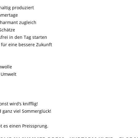
altig produziert
mmertage
charmant zugleich
 Schätze
frei in den Tag starten
 für eine bessere Zukunft
mwolle
& Umwelt
st wird’s knifflig!
d ganz viel Sommerglück!
t es einen Preissprung.