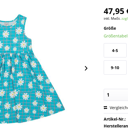
47,95 
inkl. MwSt.
zzg
Größe
Größentabel
4-5
JAHRE
9-10
Jahre
Vergleic
Artikel-Nr.:
Herstellera