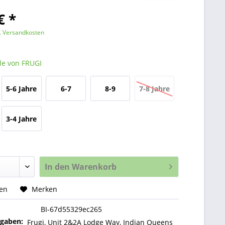
€ *
l. Versandkosten
le von FRUGI
5-6 Jahre
6-7
8-9
7-8 Jahre
JAHRE
JAHRE
3-4 Jahre
In den
Warenkorb
hen
Merken
BI-67d55329ec265
ngaben:
Frugi, Unit 2&2A Lodge Way, Indian Queens