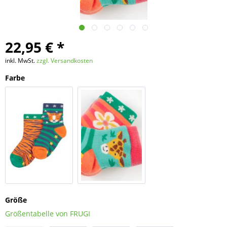
22,95 € *
inkl. MwSt.
zzgl. Versandkosten
Farbe
TIGER
GIRAFFE
Größe
Größentabelle von FRUGI
MULTIPACK
MULTIPACK