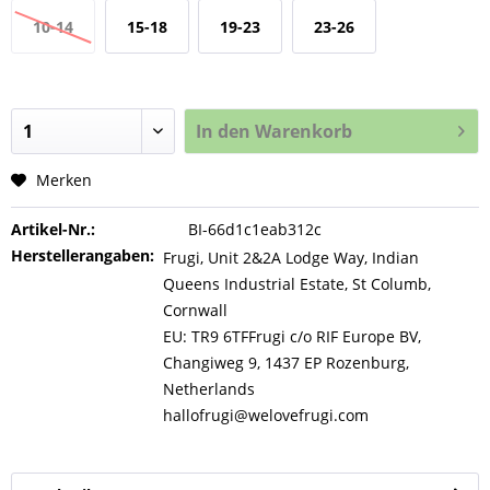
10-14
15-18
19-23
23-26
In den
Warenkorb
Merken
Artikel-Nr.:
BI-66d1c1eab312c
Herstellerangaben:
Frugi, Unit 2&2A Lodge Way, Indian
Queens Industrial Estate, St Columb,
Cornwall
EU: TR9 6TFFrugi c/o RIF Europe BV,
Changiweg 9, 1437 EP Rozenburg,
Netherlands
hallofrugi@welovefrugi.com