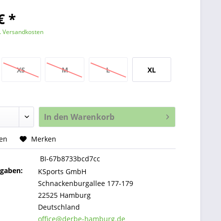
€ *
l. Versandkosten
XS
M
L
XL
In den
Warenkorb
hen
Merken
BI-67b8733bcd7cc
ngaben:
KSports GmbH
Schnackenburgallee 177-179
22525 Hamburg
Deutschland
office@derbe-hamburg.de