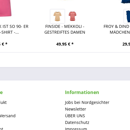
 IST SO 90- ER
FINSIDE - MEKKOLI -
FROY & DIND 
SHIRT -...
GESTREIFTES DAMEN
MÄDCHEN 
KURZARM...
 € *
49,95 € *
29,
ce
Informationen
dukt
Jobs bei Nordgesichter
Newsletter
 Versand
ÜBER UNS
Datenschutz
ht
Impressum