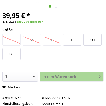
39,95 € *
inkl. MwSt.
zzgl. Versandkosten
Größe
S
M
L
XL
XXL
3XL
In den
Warenkorb
Merken
Artikel-Nr.:
BI-66868ab766516
Herstellerangaben:
KSports GmbH