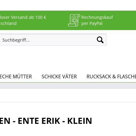
loser Versand ab 100 €
Rechnungskauf
tschland
per PayPal
ECHE MÜTTER
SCHICKE VÄTER
RUCKSACK & FLASCH
N - ENTE ERIK - KLEIN