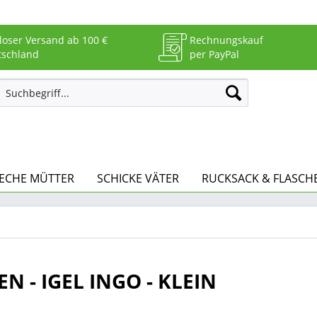
loser Versand ab 100 €
Rechnungskauf
tschland
per PayPal
ECHE MÜTTER
SCHICKE VÄTER
RUCKSACK & FLASCH
N - IGEL INGO - KLEIN