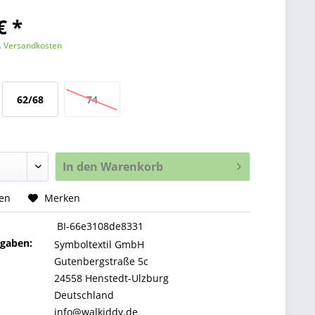
€ *
l. Versandkosten
62/68
74
In den
Warenkorb
hen
Merken
BI-66e3108de8331
ngaben:
Symboltextil GmbH
Gutenbergstraße 5c
24558 Henstedt-Ulzburg
Deutschland
info@walkiddy.de