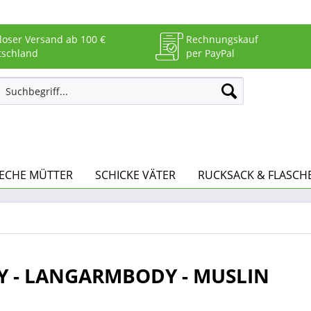
loser Versand ab 100 €
Rechnungskauf
tschland
per PayPal
ECHE MÜTTER
SCHICKE VÄTER
RUCKSACK & FLASCH
Y - LANGARMBODY - MUSLIN