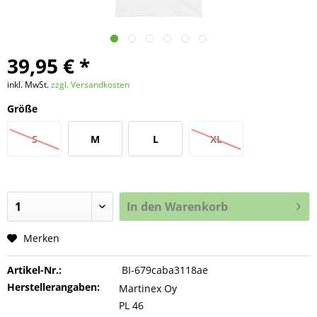
39,95 € *
inkl. MwSt.
zzgl. Versandkosten
Größe
S
M
L
XL
In den
Warenkorb
Merken
Artikel-Nr.:
BI-679caba3118ae
Herstellerangaben:
Martinex Oy
PL 46