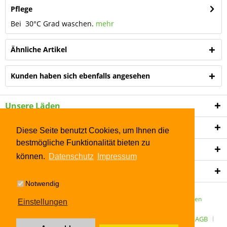
Pflege
Bei 30°C Grad waschen.
mehr
Ähnliche Artikel
Kunden haben sich ebenfalls angesehen
Unsere Läden
Shop Service
Diese Seite benutzt Cookies, um Ihnen die
bestmögliche Funktionalität bieten zu
Informationen
können.
Datenschutz
Impressum
Newsletter
Notwendig
* Alle Preise inkl. gesetzl. Mehrwertsteuer zzgl.
Versandkosten
Einstellungen
ÜBER UNS
Kontakt
Datenschutz
Widerrufsrecht
AGB