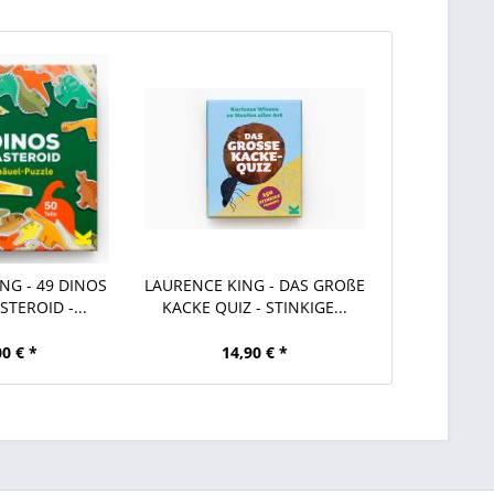
NG - 49 DINOS
LAURENCE KING - DAS GROßE
STEROID -...
KACKE QUIZ - STINKIGE...
00 € *
14,90 € *