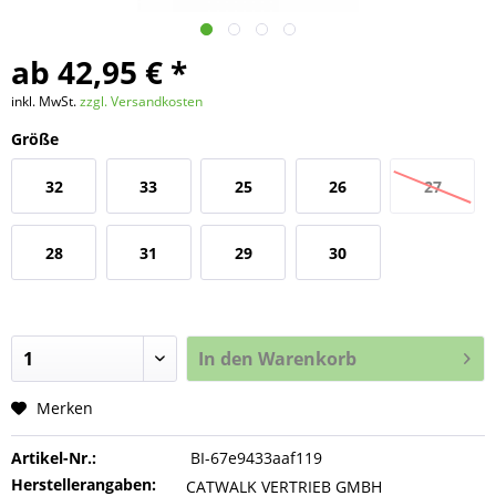
ab 42,95 € *
inkl. MwSt.
zzgl. Versandkosten
Größe
32
33
25
26
27
28
31
29
30
In den
Warenkorb
Merken
Artikel-Nr.:
BI-67e9433aaf119
Herstellerangaben:
CATWALK VERTRIEB GMBH