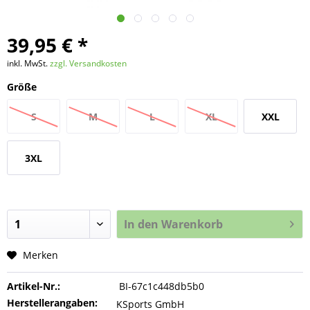
39,95 € *
inkl. MwSt.
zzgl. Versandkosten
Größe
S
M
L
XL
XXL
3XL
In den
Warenkorb
Merken
Artikel-Nr.:
BI-67c1c448db5b0
Herstellerangaben:
KSports GmbH