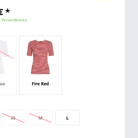
€ *
l. Versandkosten
lue
Fire Red
XS
M
L