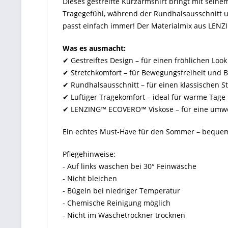
Dieses gestreifte Kurzarmshirt bringt mit sein
Tragegefühl, während der Rundhalsausschnitt un
passt einfach immer! Der Materialmix aus LENZI
Was es ausmacht:
✔ Gestreiftes Design – für einen fröhlichen Look
✔ Stretchkomfort – für Bewegungsfreiheit und 
✔ Rundhalsausschnitt – für einen klassischen St
✔ Luftiger Tragekomfort – ideal für warme Tage
✔ LENZING™ ECOVERO™ Viskose – für eine umwe
Ein echtes Must-Have für den Sommer – bequem, 
Pflegehinweise:
- Auf links waschen bei 30° Feinwäsche
- Nicht bleichen
- Bügeln bei niedriger Temperatur
- Chemische Reinigung möglich
- Nicht im Wäschetrockner trocknen