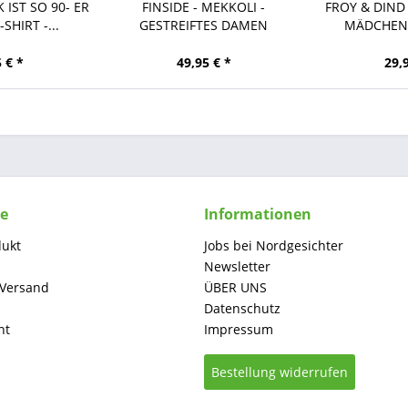
 IST SO 90- ER
FINSIDE - MEKKOLI -
FROY & DIND 
SHIRT -...
GESTREIFTES DAMEN
MÄDCHEN 
KURZARM...
 € *
49,95 € *
29,
ce
Informationen
dukt
Jobs bei Nordgesichter
Newsletter
 Versand
ÜBER UNS
Datenschutz
ht
Impressum
Bestellung widerrufen