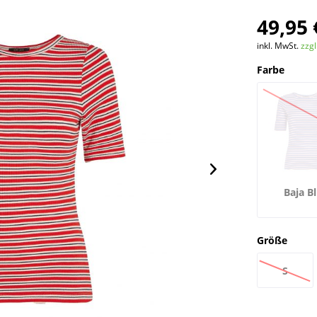
49,95 
inkl. MwSt.
zzg
Farbe
Baja B
Größe
S