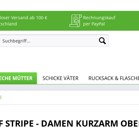
loser Versand ab 100 €
Rechnungskauf
tschland
per PayPal
ECHE MÜTTER
SCHICKE VÄTER
RUCKSACK & FLASCH
E
URF STRIPE - DAMEN KURZARM OBE