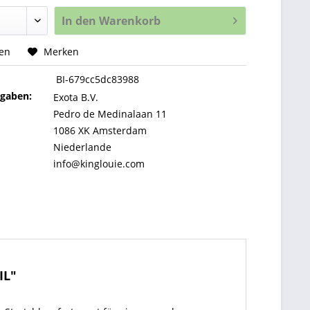
In den
Warenkorb
hen
Merken
BI-679cc5dc83988
ngaben:
Exota B.V.
Pedro de Medinalaan 11
1086 XK Amsterdam
Niederlande
info@kinglouie.com
IL"