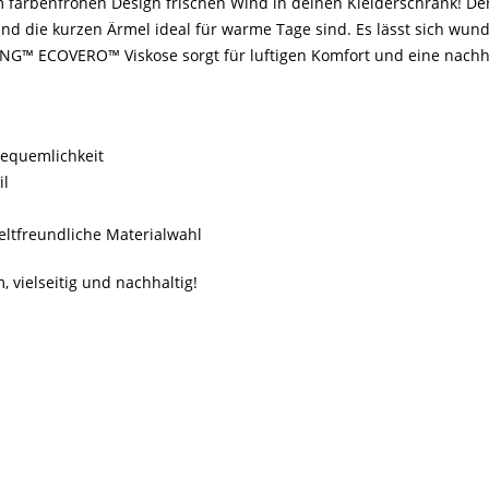
em farbenfrohen Design frischen Wind in deinen Kleiderschrank! De
d die kurzen Ärmel ideal für warme Tage sind. Es lässt sich wund
NG™ ECOVERO™ Viskose sorgt für luftigen Komfort und eine nachhal
Bequemlichkeit
il
ltfreundliche Materialwahl
vielseitig und nachhaltig!